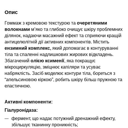
Опис
Гоммаж з кремовою текстурою та
очеретяними
волокнами
м’яко та глибоко очищує шкіру проблемних
ділянок, надаючи масажний ефект та сприяючи кращій
антицелюлітній дії активних компонентів. Містить
ензимний комплекс,
який допомагає в контуруванні
тіла та спаленні надлишкових жирових відкладень.
Збагачений
олією ксименії
, яка покращує
мікроциркуляцію, зміцнює капіляри та усуває
набряклість. Засіб моделює контури тіла, бореться з
“апельсиновою кіркою”, робить шкіру більш пружною та
еластичною.
Активні компоненти:
Гіалуронідаза:
фермент, що надає потужний дренажний ефекту,
збільшує тканинну проникність;