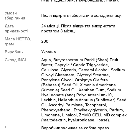
Умови
Після відкриття зберігати в холодильнику.
зберігання
Дата
24 місяці. Після відкриття використати
придатності
протягом 3 місяці.
Маса НЕТТО,
200
грам
Виробник
Україна
Cклад INCI
Aqua, Butyrospermum Parkii (Shea) Fruit
Butter, Caprylic / Capric Triglyceride,
Cellulose, Glycerin, Cetearyl Alcohol, Sodium
Olivoyl Glutamate, Glyceryl Stearate,
Pentylene Glycol, Orbignya Oleifera
(Babassu) Seed Oil, Ximenia Americana
(Ximenia) Seed Oil, Xanthan Gum, Sodium
Hyaluronate (and) Polyquaternium-10,
Lecithin, Helianthus Annuus (Sunflower) Seed
Oil, Ascorbyl Palmitate, Tocopherol,
Phenoxyethanol, Ethylhexylglycerin, Parfum,
Limonene, Linalool, ZYMO CELL MD complex
(maltodextrin, hyaluronidase, lipase).
*
Виробник залишає за собою право