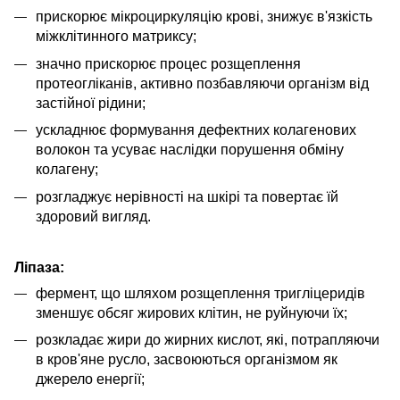
прискорює мікроциркуляцію крові, знижує в'язкість
міжклітинного матриксу;
значно прискорює процес розщеплення
протеогліканів, активно позбавляючи організм від
застійної рідини;
ускладнює формування дефектних колагенових
волокон та усуває наслідки порушення обміну
колагену;
розгладжує нерівності на шкірі та повертає їй
здоровий вигляд.
Ліпаза:
фермент, що шляхом розщеплення тригліцеридів
зменшує обсяг жирових клітин, не руйнуючи їх;
розкладає жири до жирних кислот, які, потрапляючи
в кров'яне русло, засвоюються організмом як
джерело енергії;