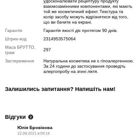
удосконалювати рецептуру продукту
взаємозамінними компонентами, які мають
той же косметичний ефект. Текстура та
колір засобу можуть відрізнятися від того,
що ви бачите на екрані.
Гарантія
Гарантія якості діє протягом 90 днів.
Штрих-код
2314953575064
Маса БРУТТО,
297
грам
Застереження
Натуральна косметика не є гіпоалергенною.
За 24 години до застосування проведіть
алергопробу на згині ліктя.
Залишились запитання? Напишіть нам!
Відгуки
2
Юлія Бровікова
22.08.2021 в 09:16