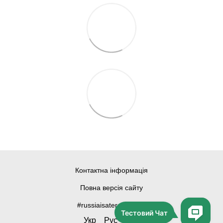
Контактна інформація
Повна версія сайту
#russiaisateroriststate
Укр
Рус
Eng