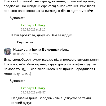
Классний гоммаж! Текстура дуже ніжна, приємний аромат,
сподіваюсь на швидкий ефект від використання. Вже після
першого нанесення шкіра виглядаю більш підтягнутою!❤️
Відповісти
Експерт Hillary
25.08.2021 в 11:16
Юлія Бровікова, дякуємо Вам за відгук!
Відповісти
Надзивана Ірина Володимирівна
06.08.2021 в 22:49
Дуже сподобався гомаж відразу після першого використання.
Кремова, ніби збиті вершки, структура робить ефект "дупка
немовляти")))) Шкіра після нього ніби щойно народилася і
мене покупали. ;)
Відповісти
Експерт Hillary
09.08.2021 в 09:57
Надзивана Ірина Володимирівна, дякуємо за такий
гарний відгук.