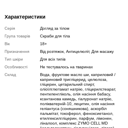
Характеристики
Серія
Догляд за тілом
Група товарів
Скраби для тіла
Вік
18+
Призначення
Від розтяжок, Антицелюліт, Для масажу
Тип шкіри
Для всіх типів
Особливості
Не тестувалось на тваринах
Склад
Вода, фруктове масло ши, каприловий /
каприновий тригліцерид, целюлоза,
гліцерин, цетарильний спирт,
оліоїлглютамат натрію, гліцерилстеарат,
пентиленгліколь, олія насіння бабасу,
ксантанова камедь, гіалуронат натрію,
полікватерній-10, лецитин, олія насіння
геліантуса (соняшникова), аскорбіл
пальмітат, токоферол, феноксиетанол,
етилгексилгліцерин, парфум, лімонен,
ліналоол, комплекс ZYMO CELL MD
(мальтодекстрин, гіалуронідаза, ліпаза).