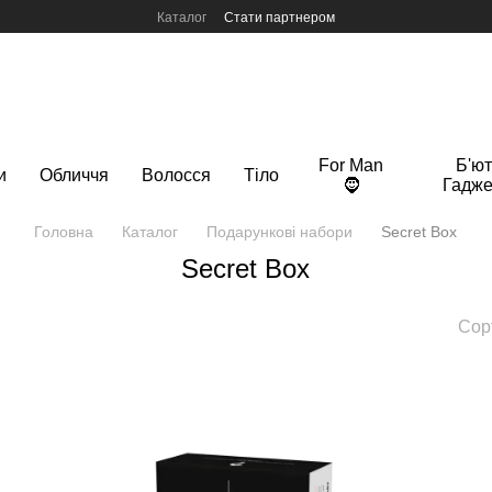
Каталог
Стати партнером
For Man
Б'ют
и
Обличчя
Волосся
Тіло
🧔
Гадже
Головна
Каталог
Подарункові набори
Secret Box
Secret Box
Сор