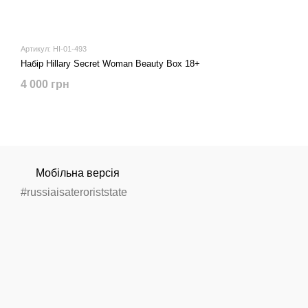
Артикул: HI-01-493
Набір Hillary Secret Woman Beauty Box 18+
4 000 грн
Мобільна версія
#russiaisateroriststate