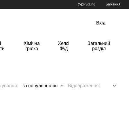
Укр
Рус
Eng
Бажання
Вхід
і
Хімічна
Хелсі
Загальний
ти
грілка
Фуд
розділ
тування:
за популярністю
Відображення: