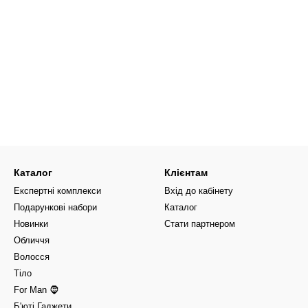
Каталог
Клієнтам
Експертні комплекси
Вхід до кабінету
Подарункові набори
Каталог
Новинки
Стати партнером
Обличчя
Волосся
Тіло
For Man 🧔
Б'юті Гаджети