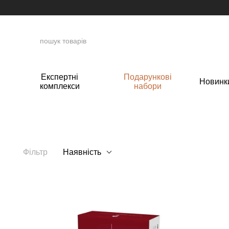
Перейти до основного контенту
Експертні
Подарункові
Новинк
комплекси
набори
Фільтр
Наявність