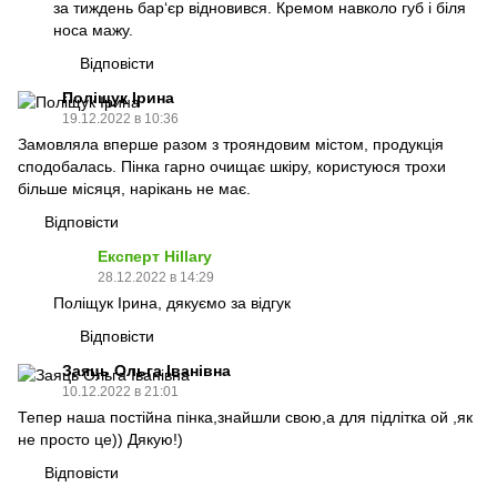
за тиждень бар‘єр відновився. Кремом навколо губ і біля
носа мажу.
Відповісти
Поліщук Ірина
19.12.2022 в 10:36
Замовляла вперше разом з трояндовим містом, продукція
сподобалась. Пінка гарно очищає шкіру, користуюся трохи
більше місяця, нарікань не має.
Відповісти
Експерт Hillary
28.12.2022 в 14:29
Поліщук Ірина, дякуємо за відгук
Відповісти
Заяць Ольга Іванівна
10.12.2022 в 21:01
Тепер наша постійна пінка,знайшли свою,а для підлітка ой ,як
не просто це)) Дякую!)
Відповісти