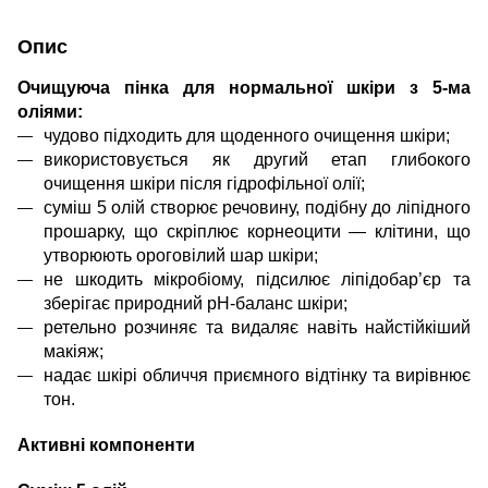
Опис
Очищуюча пінка для нормальної шкіри з 5-ма
оліями
:
чудово підходить для щоденного очищення шкіри;
використовується як другий етап глибокого
очищення шкіри після гідрофільної олії;
суміш 5 олій створює речовину, подібну до ліпідного
прошарку, що скріплює корнеоцити — клітини, що
утворюють ороговілий шар шкіри;
не шкодить мікробіому, підсилює ліпідобар’єр та
зберігає природний pH-баланс шкіри;
ретельно розчиняє та видаляє навіть найстійкіший
макіяж;
надає шкірі обличчя приємного відтінку та вирівнює
тон.
Активні компоненти