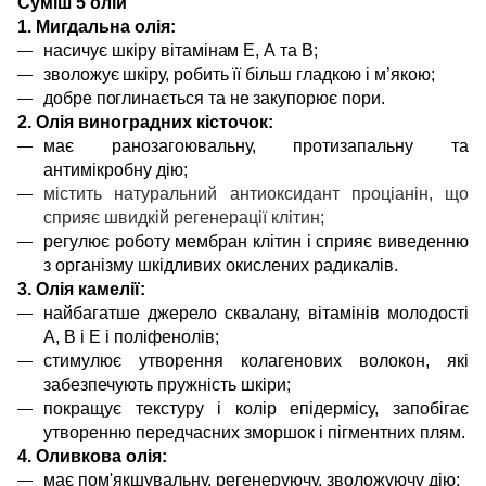
Суміш 5 олій
1. Мигдальна олія:
насичує шкіру
вітамінам Е, А та В;
зволожує шкіру, робить її більш гладкою і м’якою;
добре поглинається
та
не закупор
ює
пори.
2.
Олія виноградних кісточок:
має ранозагоювальну, протизапальну та
антимікробну дію;
містить натуральний антиоксидант проціанін, що
сприяє швидкій регенерації клітин;
регулює роботу мембран клітин і сприяє виведенню
з організму шкідливих окислених радикалів.
3. Олія камелії:
найбагатше джерело сквалану, вітамінів молодості
А, В і Е і поліфенолів;
стимулює утворення колагенових волокон, які
забезпечують пружність шкіри;
покращує текстуру і колір епідермісу, запобігає
утворенню передчасних зморшок і пігментних плям.
4. Оливкова олія:
має пом'якшувальну, регенеруючу, зволожуючу дію;