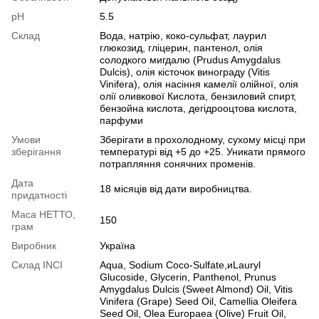
pH
5.5
Склад
Вода, натрію, коко-сульфат, лаурил
глюкозид, гліцерин, пантенол, олія
солодкого мигдалю (Prudus Amygdalus
Dulcis), олія кісточок винограду (Vitis
Vinifera), олія насіння камелії олійної, олія
олії оливкової Кислота, бензиловий спирт,
бензойна кислота, дегідрооцтова кислота,
парфуми
Умови
Зберігати в прохолодному, сухому місці при
зберігання
температурі від +5 до +25. Уникати прямого
потрапляння сонячних променів.
Дата
18 місяців від дати виробництва.
придатності
Маса НЕТТО,
150
грам
Виробник
Україна
Cклад INCI
Aqua, Sodium Сoco-Sulfate,иLauryl
Glucoside, Glycerin, Panthenol, Prunus
Amygdalus Dulcis (Sweet Almond) Oil, Vitis
Vinifera (Grape) Seed Oil, Camellia Oleifera
Seed Oil, Olea Europaea (Olive) Fruit Oil,