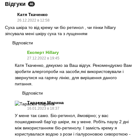
Відгуки
46
Катя Ткаченко
26.12.2022 в 12:58
Суха шкіра то від крему чи біо ретинол , чи пінки hillary
зіпсувала мені шкіру суха та з лущенням
Відповісти
Експерт Hillary
27.12.2022 в 19:45
Катя Ткаченко, дякуємо за Ваш відгук. Рекомендуємо Вам
зробити алергопроби на засоби,які використовували і
звернутися на гарячу лінію, для вирішення даного
питання.
Відповісти
Тарасюк Марина
16.01.2023 в 18:37
У мене так само. Біо-ретинол, ймовірно; у вас
пошкоджений бар‘єр шкіри, як у мене. Робіть паузу 2 дні
між використанням біо-ретинолу. І замість крему я
користувалася водою з рози і гіалуроновою сивороткою -