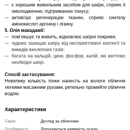
є хорошим живильним засобом для шкіри, сприяє її
омолодженню, підтриманню тонусу;
активізує регенерацію тканин, сприяє синтезу
амінокислот аргініну і лізину.
5. Олія макадамії:
пом’якшує та живить, відновлює шкірні покриви;
чудово захищає шкіру від несприятливої екології та
викидів вихлопних газів;
багата на кальцій, цинк, фосфор, калій, які життєво
необхідні шкірі.
Спосіб застосування:
Невелику кількість пінки нанесіть на вологе обличчя
легкими масажним рухами, ретельно промийте обличчя
водою.
Характеристики
Серія
Догляд за обличчям
Особливості
Допускається наявність осаду