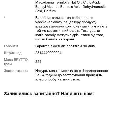
Macadamia Ternifolia Nut Oil, Citric Acid,
Benzyl Alcohol, Benzoic Acid, Dehydroacetic
Acid, Parfum
*
Виробник залишає за собою право
удосконалювати рецептуру продукту
взаємозамінними компонентами, які мають
той же косметичний ефект. Текстура та
колір засобу можуть відрізнятися від того,
що ви бачите на екрані.
Гарантія
Гарантія якості діє протягом 90 днів.
Штрих-код
2314440000024
Маса БРУТТО,
229
грам
Застереження
Натуральна косметика не є гіпоалергенною.
За 24 години до застосування проведіть
алергопробу на згині ліктя.
Залишились запитання? Напишіть нам!