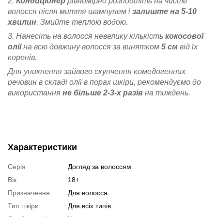
2.
Кондиціонер
рівномірно розподіліть на чисте
волосся після миття шампунем і
залиште на 5-10
хвилин
. Змийте теплою водою.
3. Нанесіть на волосся невелику кількість
кокосової
олії
на всю довжину волосся за винятком
5 см
від їх
коренів.
Для уникнення зайвого скупчення комедогенних
речовин в складі олії в порах шкіри, рекомендуємо до
використання
не більше 2-3-х разів
на тиждень.
Характеристики
Серія
Догляд за волоссям
Вік
18+
Призначення
Для волосся
Тип шкіри
Для всіх типів