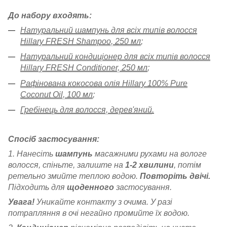
До набору входять:
Натуральний шампунь для всіх типів волосся
Hillary FRESH Shampoo, 250 мл
;
Натуральний кондиціонер для всіх типів волосся
Hillary FRESH Сonditioner, 250 мл
;
Рафінована кокосова олія Hillary 100% Pure
Coconut Oil, 100 мл
;
Гребінець для волосся, дерев'яний
.
Спосіб застосування:
1. Нанесіть
шампунь
масажними рухами на вологе
волосся, спіньте, залиште на
1-2 хвилини
, потім
ретельно змийте теплою водою.
Повторіть двічі.
Підходить для
щоденного
застосування.
Увага!
Уникайте контакту з очима. У разі
потрапляння в очі негайно промийте їх водою.