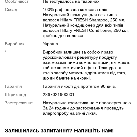
Особливості
Не тестувалось на тваринах
Склад
100% рафінована кокосова олія,
Натуральний шампунь для всіх типів
волосся Hillary FRESH Shampoo, 250 мл,
Натуральний кондиціонер для всіх типів
волосся Hillary FRESH Сonditioner, 250 мл,
гребінь для волосся.
Виробник
Україна
*
Виробник залишає за собою право
удосконалювати рецептуру продукту
взаємозамінними компонентами, які мають
той же косметичний ефект. Текстура та
колір засобу можуть відрізнятися від того,
що ви бачите на екрані.
Гарантія
Гарантія якості діє протягом 90 днів.
Штрих-код
2367021900001
Застереження
Натуральна косметика не є гіпоалергенною.
За 24 години до застосування проведіть
алергопробу на згині ліктя.
Залишились запитання? Напишіть нам!