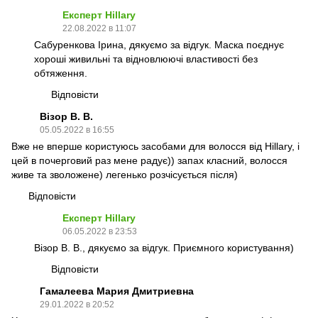
Експерт Hillary
22.08.2022 в 11:07
Сабуренкова Ірина, дякуємо за відгук. Маска поєднує
хороші живильні та відновлюючі властивості без
обтяження.
Відповісти
Візор В. В.
05.05.2022 в 16:55
Вже не вперше користуюсь засобами для волосся від Hillary, і
цей в почерговий раз мене радує)) запах класний, волосся
живе та зволожене) легенько розчісується після)
Відповісти
Експерт Hillary
06.05.2022 в 23:53
Візор В. В., дякуємо за відгук. Приємного користування)
Відповісти
Гамалеева Мария Дмитриевна
29.01.2022 в 20:52