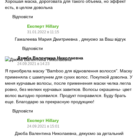
Хорошая маска, дороговата для такого объема, но эффект
есть, в целом довольна
Відповісти
Експерт Hillary
31.01.2022 в 11:15
Гамалеева Мария Дмитриевна , дякуємо за Ваш відгук
Відповісти
Дзюба Валентина Николаевна
24.09.2021 в 14:23
Я приобрела маску "Bamboo для вiдновлення волосся". Маску
применяла с шампунем для сухих волос. Покупкой доволна. У
меня курчавые волосы, после применения маски челка легла
ровно, без мелких курчавых завитков. Волосы окрашены- цвет
волос выгодно проявился. Продукт понравился. Буду брать
еще. Благодарю за прекрасную продукцию!
Відповісти
Експерт Hillary
24.09.2021 в 15:01
Дзюба Валентина Николаевна, дякуємо за детальний