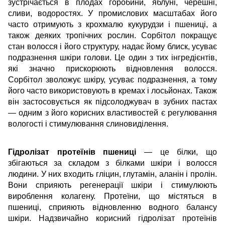
зустрічається в плодах горобини, яблуні, черешні,
сливи, водоростях. У промислових масштабах його
часто отримують з крохмалю кукурудзи і пшениці, а
також деяких тропічних рослин. Сорбітол покращує
стан волосся і його структуру, надає йому блиск, усуває
подразнення шкіри голови. Це один з тих інгредієнтів,
які значно прискорюють відновлення волосся.
Сорбітол зволожує шкіру, усуває подразнення, а тому
його часто використовують в кремах і лосьйонах. Також
він застосовується як підсолоджувач в зубних пастах
— одним з його корисних властивостей є регулювання
вологості і стимулювання слиновиділення.
Гідролізат протеїнів пшениці
— це білки, що
збігаються за складом з білками шкіри і волосся
людини. У них входить гліцин, глутамін, аланін і пролін.
Вони сприяють регенерації шкіри і стимулюють
вироблення колагену. Протеїни, що містяться в
пшениці, сприяють відновленню водного балансу
шкіри. Надзвичайно корисний гідролізат протеїнів