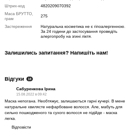
Штрих-код
4820209070392
Маса БРУТТО,
275
грам
Застереження
Натуральна косметика не є гіпоалергенною.
За 24 години до застосування проведіть
алергопробу на згині ліктя.
Залишились запитання? Напишіть нам!
Відгуки
18
Сабуренкова Ірина
15.08.2022 в 09:42
Маска непогана. Необтяжує, залишаються гарні кучері. В мене
натуральне хвилясте нефарбоване волосся. Але, мабуть для
сильно пошкодженого та сухого волосся не підійде - маска
легка.
Відповісти