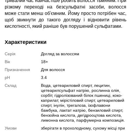
тривалий час найчастіше робить волосся тьмяним. При
різкому переході на безсульфатні засоби, волосся
може стати менш об'ємним. Йому просто потрібен час,
щоб звикнути до такого догляду і відновити рівень
кислотності, який раніше був порушений сульфатами.
Характеристики
Серія
Догляд за волоссям
Вік
18+
Призначення
Для волосся
pH
3.4
Склад
Вода, цетеариловий спирт, лецитин,
цетеарилсульфат натрію, рослинна олія,
сорбіт, гідролізований білок пшениці, коко-
каприлат, мірістіловий спирт, цетеариловий
спирт, інулін, трегалоза, ізофлавони
бамбука, лактат натрію, бензиловий спирт,
бензойна кислота, дегідрооцтова кислота,
лимонна кислота, парфумерна композиція.
Умови
зберігати в прохолодному, сухому місці при