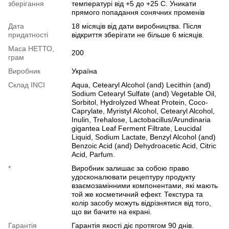
зберігання
температурі від +5 до +25 С. Уникати
прямого попадання сонячних променів
Дата
18 місяців від дати виробництва. Після
придатності
відкриття зберігати не більше 6 місяців.
Маса НЕТТО,
200
грам
Виробник
Україна
Cклад INCI
Aqua, Cetearyl Alcohol (and) Lecithin (and)
Sodium Cetearyl Sulfate (and) Vegetable Oil,
Sorbitol, Hydrolyzed Wheat Protein, Coco-
Caprylate, Myristyl Alcohol, Cetearyl Alcohol,
Inulin, Trehalose, Lactobacillus/Arundinaria
gigantea Leaf Ferment Filtrate, Leucidal
Liquid, Sodium Lactate, Benzyl Alcohol (and)
Benzoic Acid (and) Dehydroacetic Acid, Citric
Acid, Parfum.
*
Виробник залишає за собою право
удосконалювати рецептуру продукту
взаємозамінними компонентами, які мають
той же косметичний ефект. Текстура та
колір засобу можуть відрізнятися від того,
що ви бачите на екрані.
Гарантія
Гарантія якості діє протягом 90 днів.