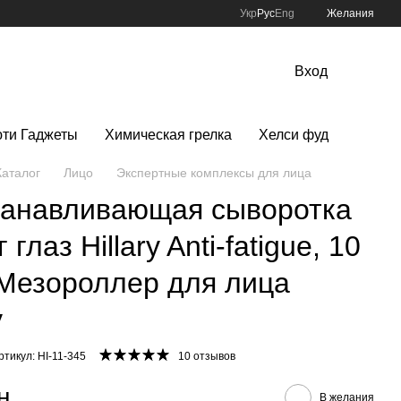
Укр
Рус
Eng
Желания
Вход
ти Гаджеты
Химическая грелка
Хелси фуд
Каталог
Лицо
Экспертные комплексы для лица
танавливающая сыворотка
 глаз Hillary Anti-fatigue, 10
Мезороллер для лица
y
ртикул: HI-11-345
10 отзывов
н
В желания