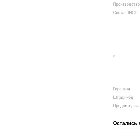
Производство
Состав INCI
*
Гарантия
Штрих-код
Предостереж
Остались 