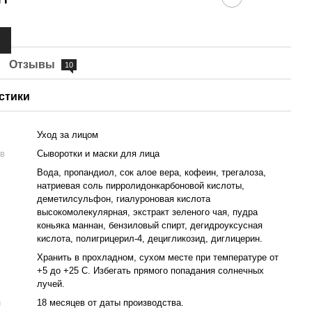
Ь
Отзывы
10
стики
Уход за лицом
ов
Сыворотки и маски для лица
Вода, пропандиол, сок алое вера, кофеин, трегалоза,
натриевая соль пирролидонкарбоновой кислоты,
деметилсульфон, гиалуроновая кислота
высокомолекулярная, экстракт зеленого чая, пудра
коньяка маннан, бензиловый спирт, дегидроуксусная
кислота, полигрицерил-4, децигликозид, диглицерин.
Хранить в прохладном, сухом месте при температуре от
+5 до +25 С. Избегать прямого попадания солнечных
лучей.
и
18 месяцев от даты производства.