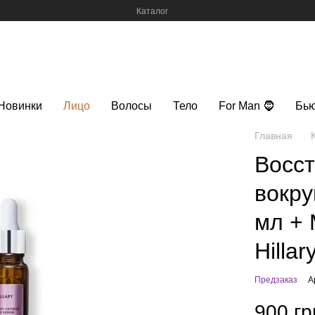
Каталог
Новинки
Лицо
Волосы
Тело
For Man 🧔
Бью
Главная
Восс
вокруг
мл + 
Hillar
Предзаказ
А
900 гр