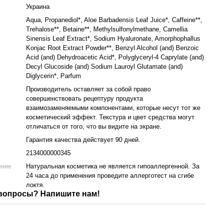
Украина
Aqua, Propanediol*, Aloe Barbadensis Leaf Juice*, Caffeine**,
Trehalose**, Betaine**, Methylsulfonylmethane, Camellia
Sinensis Leaf Extract*, Sodium Hyaluronate, Amorphophallus
Konjac Root Extract Powder**, Benzyl Alcohol (and) Benzoic
Acid (and) Dehydroacetic Acid*, Polyglyceryl-4 Caprylate (and)
Decyl Glucoside (and) Sodium Lauroyl Glutamate (and)
Diglycerin*, Parfum
Производитель оставляет за собой право
совершенствовать рецептуру продукта
взаимозаменяемыми компонентами, которые несут тот же
косметический эффект. Текстура и цвет средства могут
отличаться от того, что вы видите на экране.
Гарантия качества действует 90 дней.
2134000000345
ение
Натуральная косметика не является гипоаллергенной. За
24 часа до применения проведите аллерготест на сгибе
локтя.
вопросы? Напишите нам!